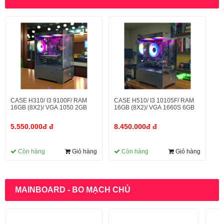
CASE H310/ I3 9100F/ RAM
CASE H510/ I3 10105F/ RAM
16GB (8X2)/ VGA 1050 2GB
16GB (8X2)/ VGA 1660S 6GB
5.550.000đ đ
8.450.000đ đ
Còn hàng
Giỏ hàng
Còn hàng
Giỏ hàng
MAINBOARD - BO MẠCH CHỦ