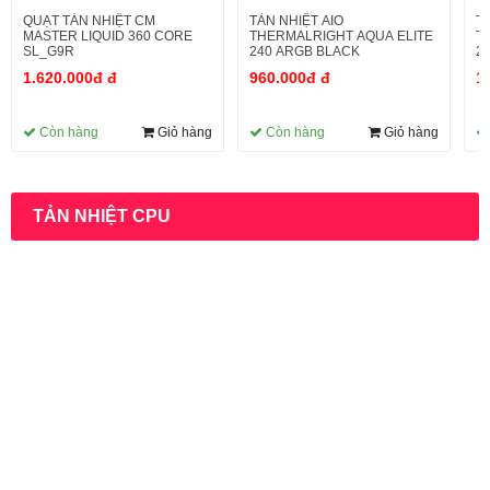
QUẠT TẢN NHIỆT CM
TẢN NHIỆT AIO
T
MASTER LIQUID 360 CORE
THERMALRIGHT AQUA ELITE
T
SL_G9R
240 ARGB BLACK
2
1.620.000đ đ
960.000đ đ
1
Còn hàng
Giỏ hàng
Còn hàng
Giỏ hàng
TẢN NHIỆT CPU