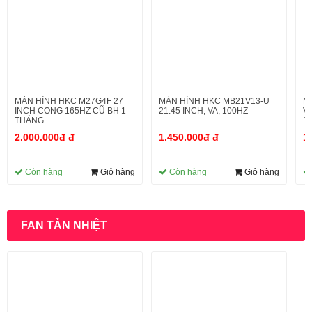
MÀN HÌNH HKC M27G4F 27
MÀN HÌNH HKC MB21V13-U
M
INCH CONG 165HZ CŨ BH 1
21.45 INCH, VA, 100HZ
V
THÁNG
1
T
2.000.000đ đ
1.450.000đ đ
1
Còn hàng
Giỏ hàng
Còn hàng
Giỏ hàng
FAN TẢN NHIỆT