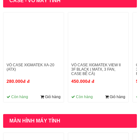
CASE - VỎ MÁY TÍNH
VỎ CASE XIGMATEK XA-20
VỎ CASE XIGMATEK VIEW II
C
(ATX)
3F BLACK ( MATX, 3 FAN,
3F
CASE BỂ CÁ)
R
280.000đ đ
450.000đ đ
5
Còn hàng
Giỏ hàng
Còn hàng
Giỏ hàng
MÀN HÌNH MÁY TÍNH