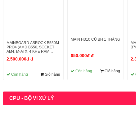
MAIN H310 CŨ BH 1 THÁNG
MAINBOARD ASROCK B550M
MAI
PRO4 (AMD B550, SOCKET
B76
AM4, M-ATX, 4 KHE RAM
650.000đ đ
DDR4)
2.500.000đ đ
2.3
Còn hàng
Giỏ hàng
Còn hàng
Giỏ hàng
C
CPU - BỘ VI XỬ LÝ