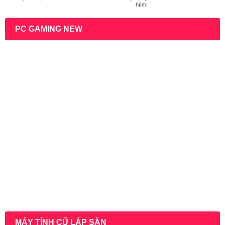
hình
PC GAMING NEW
MÁY TÍNH CŨ LẮP SẴN