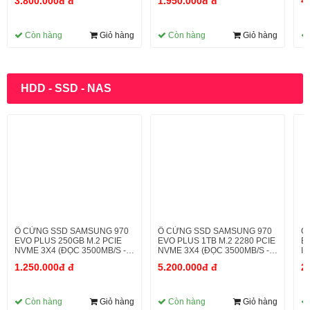
3.800.000đ đ
1.950.000đ đ
4
Còn hàng
Giỏ hàng
Còn hàng
Giỏ hàng
HDD - SSD - NAS
Ổ CỨNG SSD SAMSUNG 970
Ổ CỨNG SSD SAMSUNG 970
Ổ
EVO PLUS 250GB M.2 PCIE
EVO PLUS 1TB M.2 2280 PCIE
EV
NVME 3X4 (ĐỌC 3500MB/S -
NVME 3X4 (ĐỌC 3500MB/S -
IN
GHI 2300MB/S)
GHI 3300MB/S)
5
1.250.000đ đ
5.200.000đ đ
2
Còn hàng
Giỏ hàng
Còn hàng
Giỏ hàng