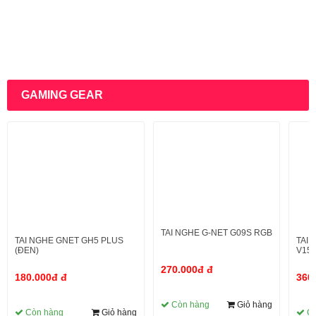
GAMING GEAR
TAI NGHE G-NET G09S RGB
TAI NGHE GNET GH5 PLUS
TAI 
(ĐEN)
V15 
270.000đ đ
180.000đ đ
360
Còn hàng
Giỏ hàng
Còn hàng
Giỏ hàng
C