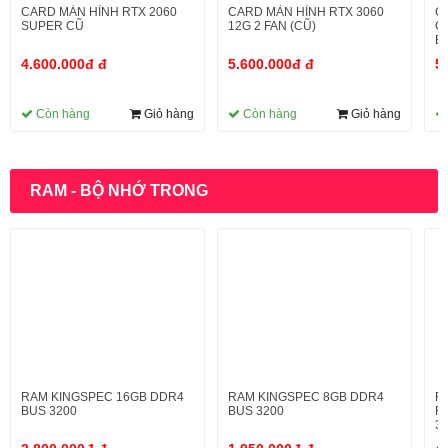
CARD MÀN HÌNH RTX 2060
CARD MÀN HÌNH RTX 3060
C
SUPER CŨ
12G 2 FAN (CŨ)
G
EA
4.600.000đ đ
5.600.000đ đ
5
Còn hàng
Giỏ hàng
Còn hàng
Giỏ hàng
RAM - BỘ NHỚ TRONG
RAM KINGSPEC 16GB DDR4
RAM KINGSPEC 8GB DDR4
R
BUS 3200
BUS 3200
R
3