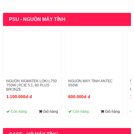
PSU - NGUỒN MÁY TÍNH
NGUỒN XIGMATEK LOKI L750
NGUỒN MÁY TÍNH ANTEC
N
750W | PCIE 5.1, 80 PLUS
550W
T7
BRONZE
P
1.100.000đ đ
600.000đ đ
1
Còn hàng
Giỏ hàng
Còn hàng
Giỏ hàng