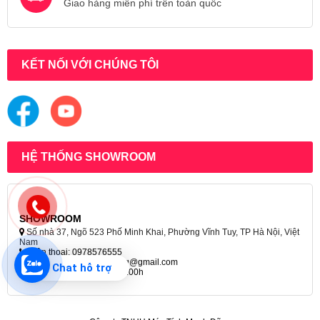
Giao hàng miễn phí trên toàn quốc
KẾT NỐI VỚI CHÚNG TÔI
HỆ THỐNG SHOWROOM
SHOWROOM
Số nhà 37, Ngõ 523 Phố Minh Khai, Phường Vĩnh Tuy, TP Hà Nội, Việt
Nam
Điện thoại: 0978576555
Email: Maytinhmanhdung@gmail.com
Chat hỗ trợ
Giờ mở cửa từ 8h đến 19:00h